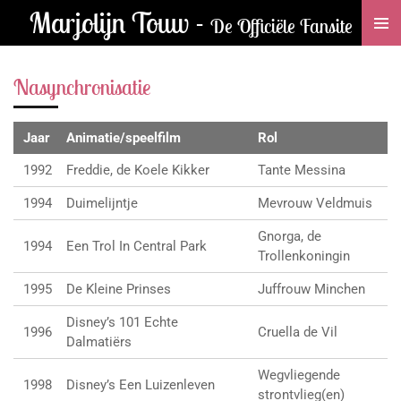
Marjolijn Touw -
Ga
De Officiële Fansite
direct
naar
Nasynchronisatie
de
hoofdinhoud
Jaar
Animatie/speelfilm
Rol
1992
Freddie, de Koele Kikker
Tante Messina
1994
Duimelijntje
Mevrouw Veldmuis
Gnorga, de
1994
Een Trol In Central Park
Trollenkoningin
1995
De Kleine Prinses
Juffrouw Minchen
Disney’s 101 Echte
1996
Cruella de Vil
Dalmatiërs
Wegvliegende
1998
Disney’s Een Luizenleven
strontvlieg(en)