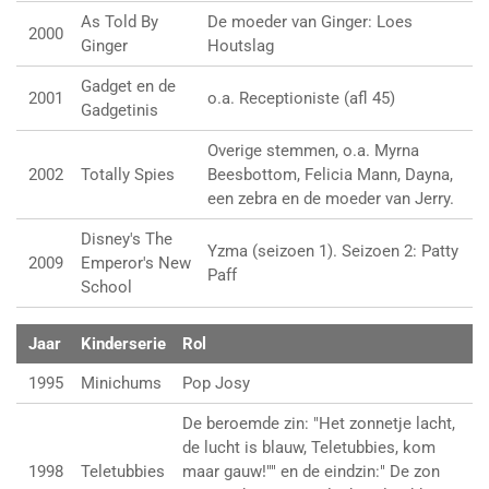
As Told By
De moeder van Ginger: Loes
2000
Ginger
Houtslag
Gadget en de
2001
o.a. Receptioniste (afl 45)
Gadgetinis
Overige stemmen, o.a. Myrna
2002
Totally Spies
Beesbottom, Felicia Mann, Dayna,
een zebra en de moeder van Jerry.
Disney's The
Yzma (seizoen 1). Seizoen 2: Patty
2009
Emperor's New
Paff
School
Jaar
Kinderserie
Rol
1995
Minichums
Pop Josy
De beroemde zin: "Het zonnetje lacht,
de lucht is blauw, Teletubbies, kom
1998
Teletubbies
maar gauw!"" en de eindzin:" De zon