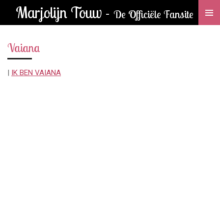
Marjolijn Touw -
Ga
De Officiële Fansite
direct
naar
Vaiana
de
hoofdinhoud
|
IK BEN VAIANA