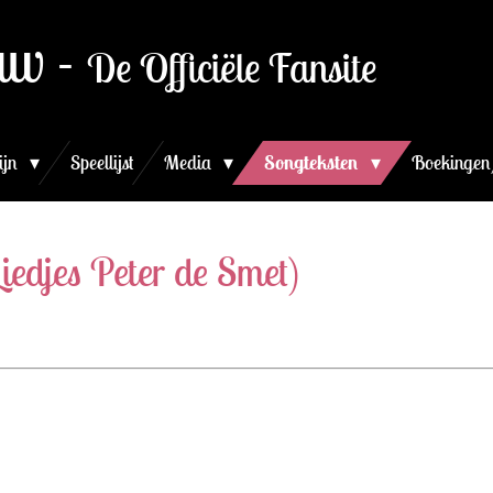
uw -
De Officiële Fansite
ijn
Speellijst
Media
Songteksten
Boekingen
iedjes Peter de Smet)