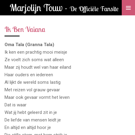
Marjolijn Touw -
Ga
De Officiële Fansite
direct
naar
Ik Ben Vaiana
de
hoofdinhoud
Oma Tala (Granna Tala)
Ik ken een prachtig mooi meisje
Ze voelt zich soms wat alleen
Maar zij houdt wel van haar eiland
Haar ouders en iedereen
Al lijkt de wereld soms lastig
Met reizen vol grauw gevaar
Maar ook gevaar vormt het leven
Dat is waar
Wat jij hebt geleerd zit in je
De liefde van mensen leidt je
En altijd en altijd hoor je