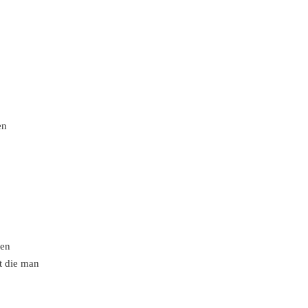
en
gen
t die man