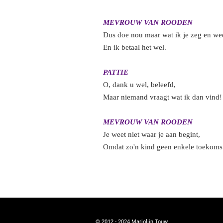
MEVROUW VAN ROODEN
Dus doe nou maar wat ik je zeg en wee
En ik betaal het wel.
PATTIE
O, dank u wel, beleefd,
Maar niemand vraagt wat ik dan vind!
MEVROUW VAN ROODEN
Je weet niet waar je aan begint,
Omdat zo'n kind geen enkele toekomst
F
X
Y
a
o
c
u
e
T
b
u
o
b
o
e
© 2012 - 2024
Marjolijn Touw