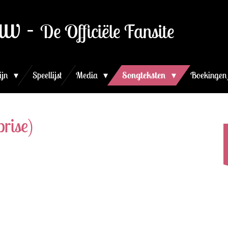
uw -
De Officiële Fansite
ijn
Speellijst
Media
Songteksten
Boekingen
rise)