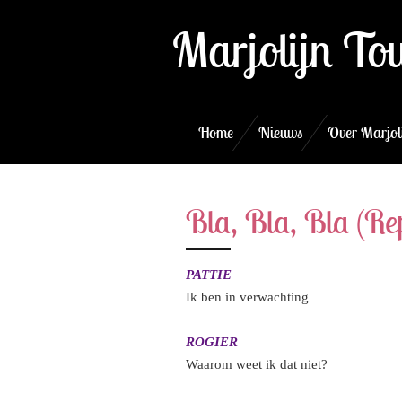
Ga
Marjolijn To
direct
naar
de
hoofdinhoud
Home
Nieuws
Over Marjol
Bla, Bla, Bla (Rep
PATTIE
Ik ben in verwachting
ROGIER
Waarom weet ik dat niet?