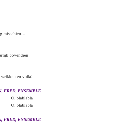
ing misschien…
rlijk bovendien!
n wrikken en voilá!
, FRED, ENSEMBLE
a O, blablabla
a O, blablabla
, FRED, ENSEMBLE