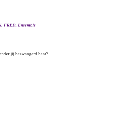
 bla
, bla
 FRED, Ensemble
ronder jij bezwangerd bent?