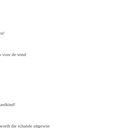
en!
o voor de wind
aardkind!
 wordt die schande uitgewist