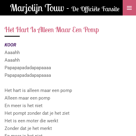
Marjolijn Touw -
Ga
De Officiële Fansite
direct
naar
Het Hart Is Alleen Maar Een Pomp
de
hoofdinhoud
KOOR
Aaaahh
Aaaahh
Papapapadadapapaaaa
Papapapadadapapaaaa
Het hart is alleen maar een pomp
Alleen maar een pomp
En meer is het niet
Het pompt zonder dat je het ziet
Het is een moter die werkt
Zonder dat je het merkt