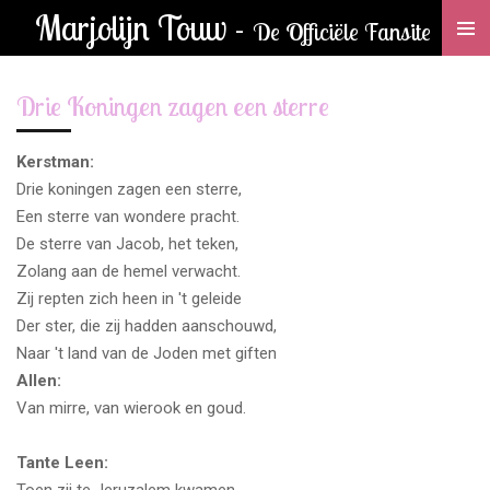
Marjolijn Touw -
Ga
De Officiële Fansite
direct
naar
Drie Koningen zagen een sterre
de
hoofdinhoud
Kerstman:
Drie koningen zagen een sterre,
Een sterre van wondere pracht.
De sterre van Jacob, het teken,
Zolang aan de hemel verwacht.
Zij repten zich heen in 't geleide
Der ster, die zij hadden aanschouwd,
Naar 't land van de Joden met giften
Allen:
Van mirre, van wierook en goud.
Tante Leen: