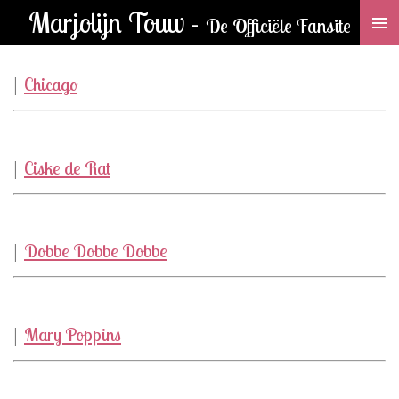
Marjolijn Touw -
Ga
De Officiële Fansite
direct
naar
|
Chicago
de
hoofdinhoud
|
Ciske de Rat
|
Dobbe Dobbe Dobbe
|
Mary Poppins