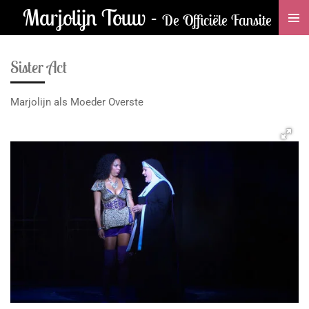
Marjolijn Touw -
Ga
De Officiële Fansite
direct
naar
Sister Act
de
hoofdinhoud
Marjolijn als Moeder Overste