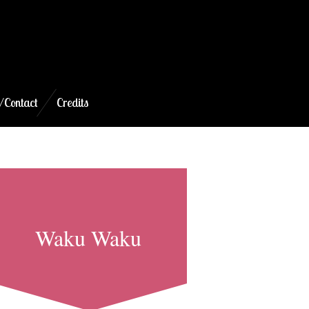
/Contact
Credits
Waku Waku