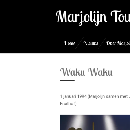
Ga
Marjolijn To
direct
naar
de
hoofdinhoud
Home
Nieuws
Over Marjol
Waku Waku
1 januari 1994 (Marjolijn samen met
Fruithof)