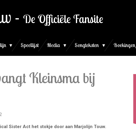
uw -
De Officiële Fansite
lijn
Speellijst
Media
Songteksten
Boekingen
vangt Kleinsma bij
2
cal Sister Act het stokje door aan Marjolijn Touw.