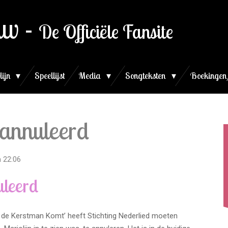
uw -
De Officiële Fansite
lijn
Speellijst
Media
Songteksten
Boekingen
annuleerd
 22:06
leerd
s de Kerstman Komt’ heeft Stichting Nederlied moeten