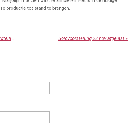
arjolijn in te zien was, te annuleren. Het is in de huidige
e productie tot stand te brengen.
Marjolijn speelt in nieuwe kerstvoorstelling
Solovoorstelling 22 nov afgelast
»