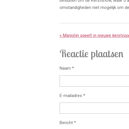
besluiten om de Kerstshow, waar o.a. M
omstandigheden niet mogelijk om dez
«
Reactie plaatsen
Naam *
E-mailadres *
Bericht *