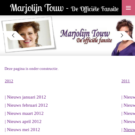
Marjolijn Touw -
Ga
De Officiële Fansite
direct
naar
de
hoofdinhoud
Deze pagina is onder constructie.
2012
2011
| Nieuws januari 2012
| Nieu
| Nieuws februari 2012
| Nieu
| Nieuws maart 2012
| Nieu
| Nieuws april 2012
| Nieu
| Nieuws mei 2012
|
Nieuw