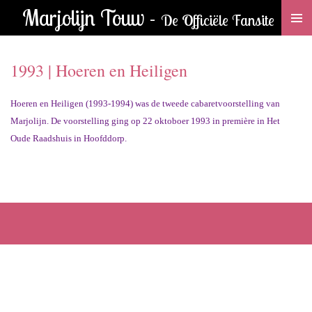
Marjolijn Touw -
Ga
De Officiële Fansite
direct
naar
1993 |
Hoeren en Heiligen
de
hoofdinhoud
Hoeren en Heiligen (1993-1994) was de tweede cabaretvoorstelling van
Marjolijn. De voorstelling ging op 22 oktoboer 1993 in première in Het
Oude Raadshuis in Hoofddorp.