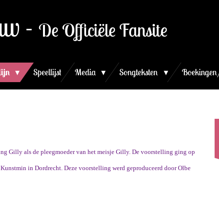
uw -
De Officiële Fansite
lijn
Speellijst
Media
Songteksten
Boekingen
ling Gilly als de pleegmoeder van het meisje Gilly. De voorstelling ging op
 Kunstmin in Dordrecht. Deze voorstelling werd geproduceerd door Olbe