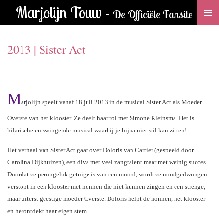
Marjolijn Touw -
Ga
De Officiële Fansite
direct
naar
2013 | Sister Act
de
hoofdinhoud
M
arjolijn speelt vanaf 18 juli 2013 in de musical Sister Act als Moeder
Overste van het klooster. Ze deelt haar rol met Simone Kleinsma. H
et is
hilarische en swingende musical waarbij je bijna niet stil kan zitten!
Het verhaal van Sister Act gaat over Doloris van Cartier (gespeeld door
Carolina Dijkhuizen), een diva met veel zangtalent maar met weinig succes.
Doordat ze perongeluk getuige is van een moord, wordt ze noodgedwongen
verstopt in een klooster met nonnen die niet kunnen zingen en een strenge,
maar uiterst geestige moeder Overste. Doloris helpt de nonnen, het klooster
en herontdekt haar eigen stem.