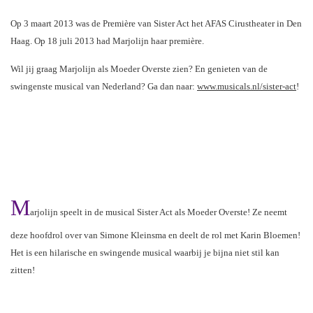
Op 3 maart
2013 was de Première van Sister Act het AFAS Cirustheater in Den
Haag. Op 18 juli 2013 had Marjolijn haar première.
Wil jij graag Marjolijn als Moeder Overste zien? En genieten van de
swingenste musical van Nederland? Ga dan naar:
www.musicals.nl/sister-act
!
M
arjolijn speelt in de musical Sister Act als Moeder Overste! Ze neemt
deze hoofdrol over van Simone Kleinsma en deelt de rol met Karin Bloemen!
H
et is een hilarische en swingende musical waarbij je bijna niet stil kan
zitten!