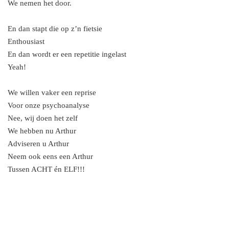
We nemen het door.
En dan stapt die op z’n fietsie
Enthousiast
En dan wordt er een repetitie ingelast
Yeah!
We willen vaker een reprise
Voor onze psychoanalyse
Nee, wij doen het zelf
We hebben nu Arthur
Adviseren u Arthur
Neem ook eens een Arthur
Tussen ACHT én ELF!!!
F
X
Y
a
o
c
u
e
T
b
u