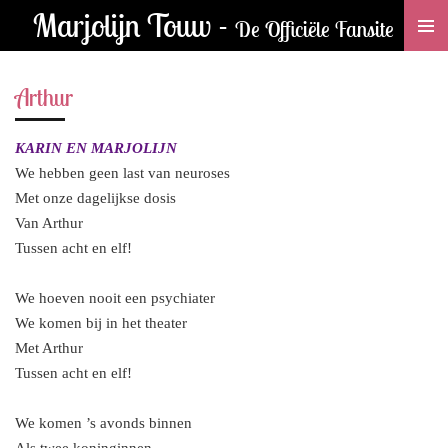
Marjolijn Touw -
Ga
De Officiële Fansite
direct
naar
Arthur
de
hoofdinhoud
KARIN EN MARJOLIJN
We hebben geen last van neuroses
Met onze dagelijkse dosis
Van Arthur
Tussen acht en elf!
We hoeven nooit een psychiater
We komen bij in het theater
Met Arthur
Tussen acht en elf!
We komen ’s avonds binnen