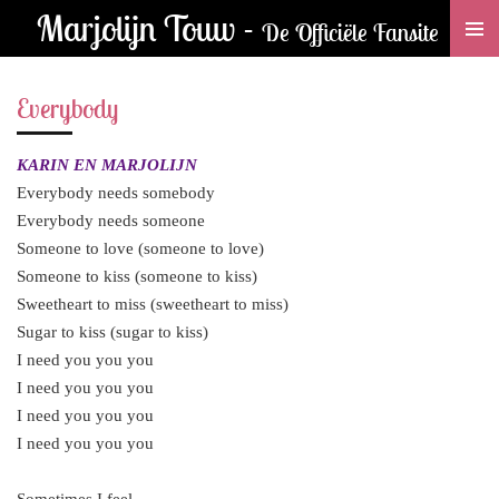
Marjolijn Touw -
Ga
De Officiële Fansite
direct
naar
Everybody
de
hoofdinhoud
KARIN EN MARJOLIJN
Everybody needs somebody
Everybody needs someone
Someone to love (someone to love)
Someone to kiss (someone to kiss)
Sweetheart to miss (sweetheart to miss)
Sugar to kiss (sugar to kiss)
I need you you you
I need you you you
I need you you you
I need you you you