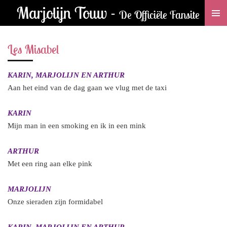
Marjolijn Touw -
Ga
De Officiële Fansite
direct
naar
Les Misabel
de
hoofdinhoud
KARIN, MARJOLIJN EN ARTHUR
Aan het eind van de dag gaan we vlug met de taxi
KARIN
Mijn man in een smoking en ik in een mink
ARTHUR
Met een ring aan elke pink
MARJOLIJN
Onze sieraden zijn formidabel