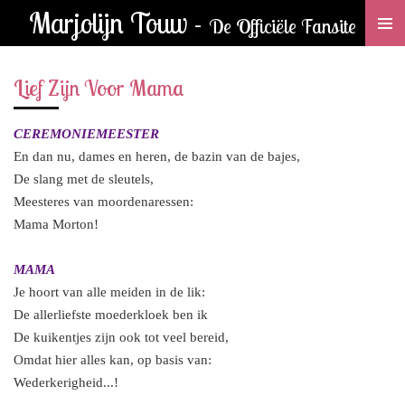
Marjolijn Touw -
Ga
De Officiële Fansite
direct
naar
Lief Zijn Voor Mama
de
hoofdinhoud
CEREMONIEMEESTER
En dan nu, dames en heren, de bazin van de bajes,
De slang met de sleutels,
Meesteres van moordenaressen:
Mama Morton!
MAMA
Je hoort van alle meiden in de lik:
De allerliefste moederkloek ben ik
De kuikentjes zijn ook tot veel bereid,
Omdat hier alles kan, op basis van:
Wederkerigheid...!