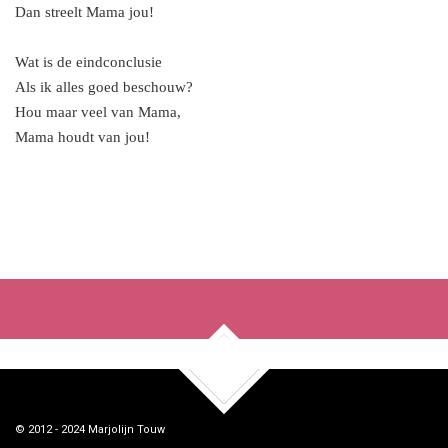
Dan streelt Mama jou!
Wat is de eindconclusie
Als ik alles goed beschouw?
Hou maar veel van Mama,
Mama houdt van jou!
F
X
Y
a
o
c
u
e
T
b
u
o
b
o
e
k
TOP
© 2012 - 2024
Marjolijn Touw