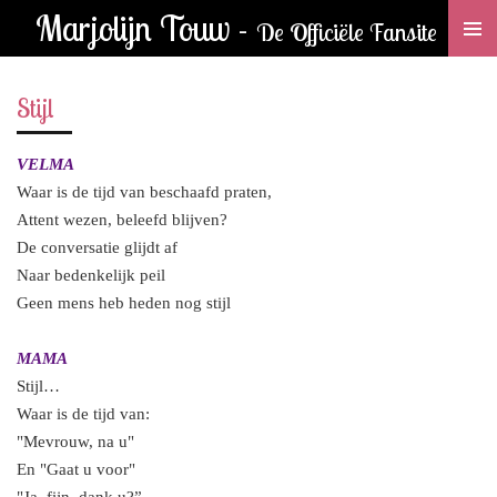
Marjolijn Touw -
Ga
De Officiële Fansite
direct
naar
Stijl
de
hoofdinhoud
VELMA
Waar is de tijd van beschaafd praten,
Attent wezen, beleefd blijven?
De conversatie glijdt af
Naar bedenkelijk peil
Geen mens heb heden nog stijl
MAMA
Stijl…
Waar is de tijd van:
"Mevrouw, na u"
En "Gaat u voor"