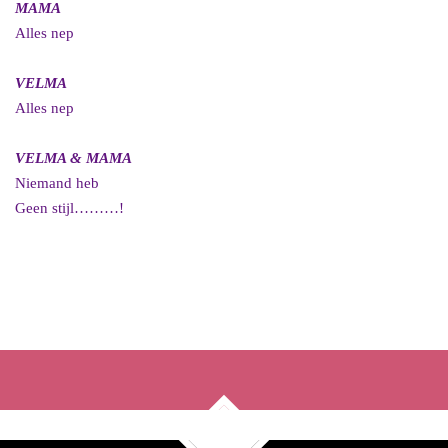
MAMA
Alles nep
VELMA
Alles nep
VELMA & MAMA
Niemand heb
Geen stijl………!
F
X
Y
a
o
c
u
e
T
b
u
o
b
o
e
k
TOP