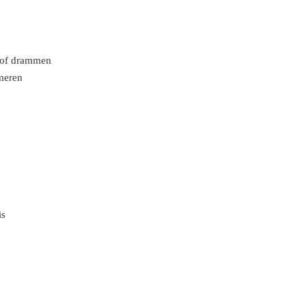
n of drammen
mmeren
is