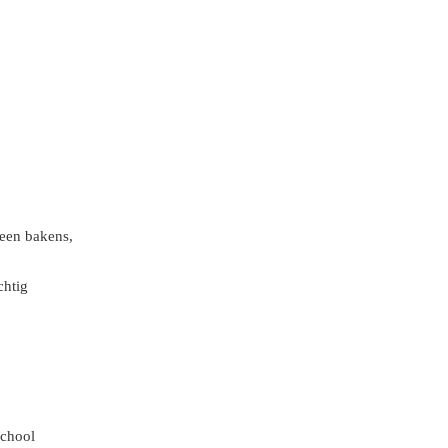
geen bakens,
chtig
school