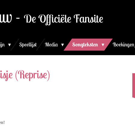
uw -
De Officiële Fansite
ijn
Speellijst
Media
Songteksten
Boekingen
sje (Reprise)
en!