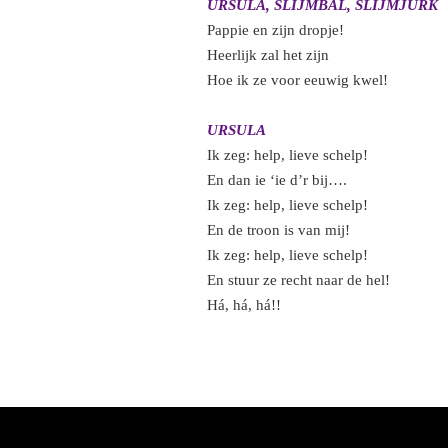
URSULA, SLIJMBAL, SLIJMJURK
Pappie en zijn dropje!
Heerlijk zal het zijn
Hoe ik ze voor eeuwig kwel!
URSULA
Ik zeg: help, lieve schelp!
En dan ie ‘ie d’r bij….
Ik zeg: help, lieve schelp!
En de troon is van mij!
Ik zeg: help, lieve schelp!
En stuur ze recht naar de hel!
Há, há, há!!
F
X
Y
a
o
c
u
e
T
b
u
o
b
o
e