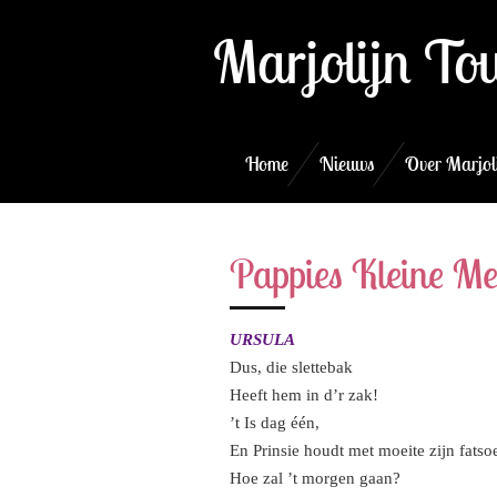
Ga
Marjolijn To
direct
naar
de
hoofdinhoud
Home
Nieuws
Over Marjol
Pappies Kleine Mei
URSULA
Dus, die slettebak
Heeft hem in d’r zak!
’t Is dag één,
En Prinsie houdt met moeite zijn fatso
Hoe zal ’t morgen gaan?