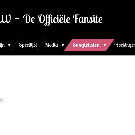
uw -
De Officiële Fansite
ijn
Speellijst
Media
Songteksten
Boekingen
it