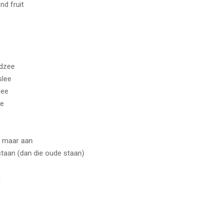
nd fruit
rdzee
slee
zee
ee
k maar aan
staan (dan die oude staan)
n