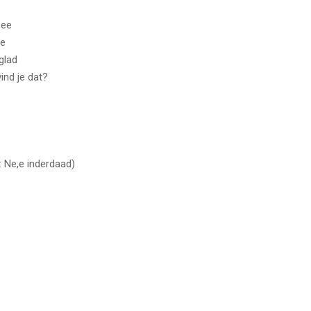
zee
ee
glad
ind je dat?
: Ne,e inderdaad)