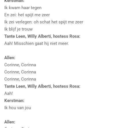
Kerstman:
Ik kwam haar tegen
En zei: het spijt me zeer
Ik zei verlegen: oh schat het spijt me zeer
Ik blijf je trouw
Tante Leen, Willy Alberti, hostess Rosa:
Aah! Misschien gaat hij niet meer.
Allen:
Corinne, Corinna
Corinne, Corinna
Corinne, Corinna
Tante Leen, Willy Alberti, hostess Rosa:
Aah!
Kerstman:
Ik hou van jou
Allen: