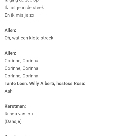
Ik ging de zee op
Ik liet je in de steek
En ik mis je zo
Allen:
Oh, wat een klote streek!
Allen:
Corinne, Corinna
Corinne, Corinna
Corinne, Corinna
Tante Leen, Willy Alberti, hostess Rosa:
Aah!
Kerstman:
Ik hou van jou
(Dansje)