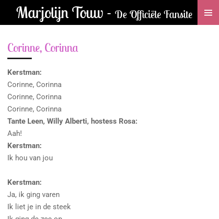
Marjolijn Touw -
Ga
De Officiële Fansite
direct
naar
Corinne, Corinna
de
hoofdinhoud
Kerstman:
Corinne, Corinna
Corinne, Corinna
Corinne, Corinna
Tante Leen, Willy Alberti, hostess Rosa:
Aah!
Kerstman:
Ik hou van jou
Kerstman:
Ja, ik ging varen
Ik liet je in de steek