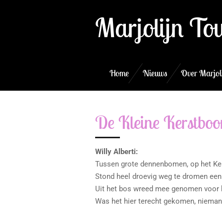
Ga
Marjolijn To
direct
naar
de
hoofdinhoud
Home
Nieuws
Over Marjol
De Kleine Kerstbo
Willy Alberti:
Tussen grote dennenbomen, op het Kers
Stond heel droevig weg te dromen een 
Uit het bos wreed mee genomen voor he
Was het hier terecht gekomen, niemand