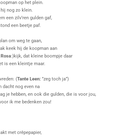
 koopman op het plein.
 hij nog zo klein.
m een zilv’ren gulden gaf,
stond een beetje paf.
 plan om weg te gaan,
trak keek hij de koopman aan
 Rosa
:)kijk, dat kleine boompje daar
et is een kleintje maar.
vreden: (
Tante Leen:
”zeg toch ja”)
 dacht nog even na
g je hebben, en ook die gulden, die is voor jou,
voor ik me bedenken zou!
akt met crêpepapier,