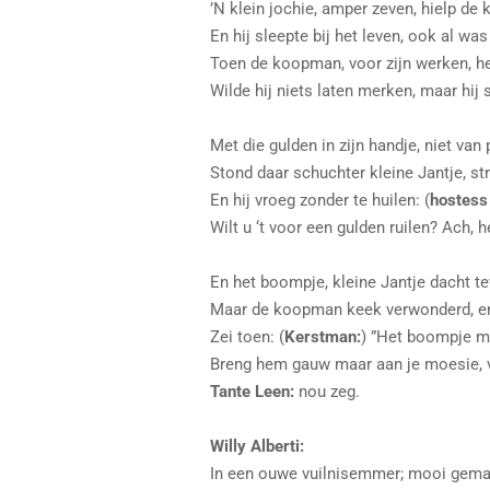
’N klein jochie, amper zeven, hielp de
En hij sleepte bij het leven, ook al was
Toen de koopman, voor zijn werken, he
Wilde hij niets laten merken, maar hij 
Met die gulden in zijn handje, niet van
Stond daar schuchter kleine Jantje, s
En hij vroeg zonder te huilen: (
hostess
Wilt u ‘t voor een gulden ruilen? Ach, h
En het boompje, kleine Jantje dacht te
Maar de koopman keek verwonderd, en
Zei toen: (
Kerstman:
) ”Het boompje ma
Breng hem gauw maar aan je moesie, 
Tante Leen:
nou zeg.
Willy Alberti:
In een ouwe vuilnisemmer; mooi gema