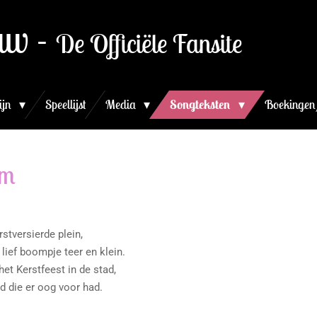
uw -
De Officiële Fansite
ijn
Speellijst
Media
Songteksten
Boekingen
om
tversierde plein,
lief boompje teer en klein.
t Kerstfeest in de stad,
 die er oog voor had.