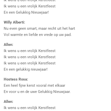
Ik wens u een vrolijk Kerstfeest
Ik wens u een vrolijk Kerstfeest
En een Gelukkig Nieuwjaar!
Willy Alberti:
Nu even geen smart, maar recht uit het hart
Vol warmte en liefde en vrede op uw pad.
Allen:
Ik wens u een vrolijk Kerstfeest
Ik wens u een vrolijk Kerstfeest
Ik wens u een vrolijk Kerstfeest
En een gelukkig nieuwjaar!
Hostess Rosa:
Een heel fijne kerst vooral met elkaar
En voor u en de uwe Gelukkig Nieuwjaar.
Allen:
Ik wens u een vrolijk Kerstfeest