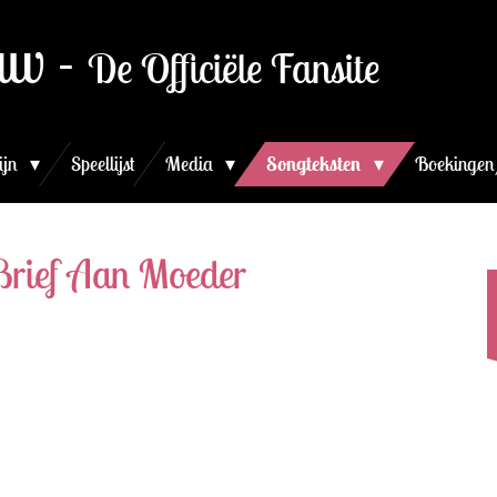
uw -
De Officiële Fansite
ijn
Speellijst
Media
Songteksten
Boekingen
Brief Aan Moeder