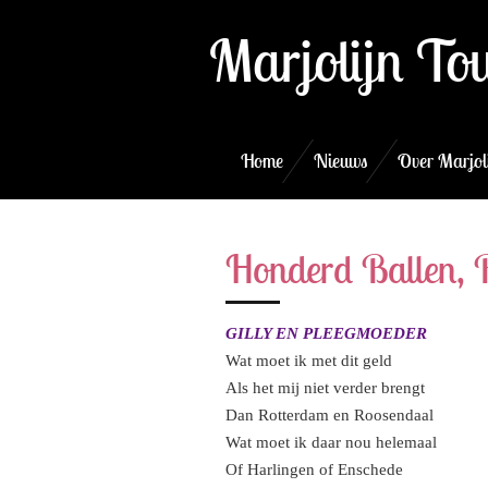
Ga
Marjolijn To
direct
naar
de
hoofdinhoud
Home
Nieuws
Over Marjol
Honderd Ballen, 
GILLY EN PLEEGMOEDER
Wat moet ik met dit geld
Als het mij niet verder brengt
Dan Rotterdam en Roosendaal
Wat moet ik daar nou helemaal
Of Harlingen of Enschede