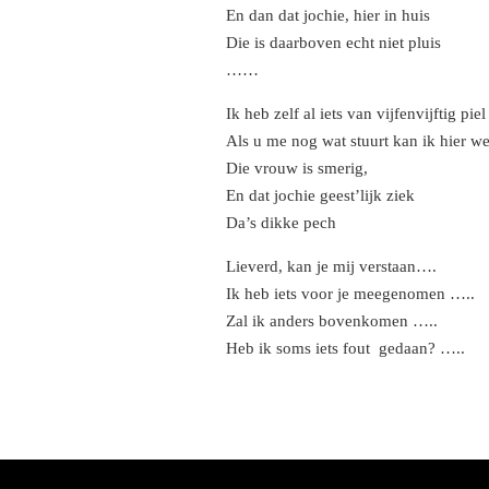
En dan dat jochie, hier in huis
Die is daarboven echt niet pluis
……
Ik heb zelf al iets van vijfenvijftig piel
Als u me nog wat stuurt kan ik hier w
Die vrouw is smerig,
En dat jochie geest’lijk ziek
Da’s dikke pech
Lieverd, kan je mij verstaan….
Ik heb iets voor je meegenomen …..
Zal ik anders bovenkomen …..
Heb ik soms iets fout gedaan? …..
F
X
Y
a
o
c
u
e
T
b
u
o
b