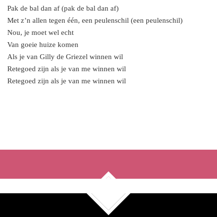
Pak de bal dan af (pak de bal dan af)
Met z’n allen tegen één, een peulenschil (een peulenschil)
Nou, je moet wel echt
Van goeie huize komen
Als je van Gilly de Griezel winnen wil
Retegoed zijn als je van me winnen wil
Retegoed zijn als je van me winnen wil
F
X
Y
a
o
c
u
e
T
b
u
o
b
o
e
k
TOP