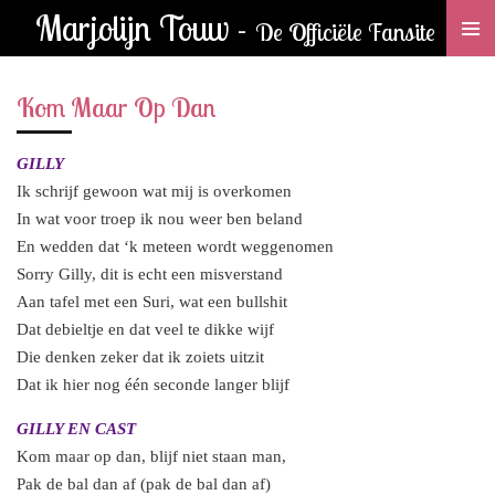
Marjolijn Touw -
Ga
De Officiële Fansite
direct
naar
Kom Maar Op Dan
de
hoofdinhoud
GILLY
Ik schrijf gewoon wat mij is overkomen
In wat voor troep ik nou weer ben beland
En wedden dat ‘k meteen wordt weggenomen
Sorry Gilly, dit is echt een misverstand
Aan tafel met een Suri, wat een bullshit
Dat debieltje en dat veel te dikke wijf
Die denken zeker dat ik zoiets uitzit
Dat ik hier nog één seconde langer blijf
GILLY EN CAST
Kom maar op dan, blijf niet staan man,
Pak de bal dan af (pak de bal dan af)