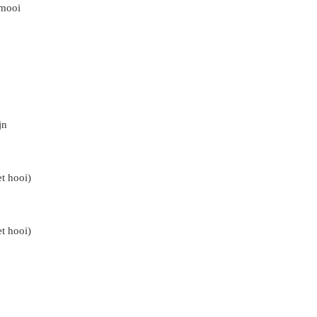
 mooi
jn
et hooi)
et hooi)