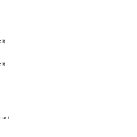
lij
lij
 mooi