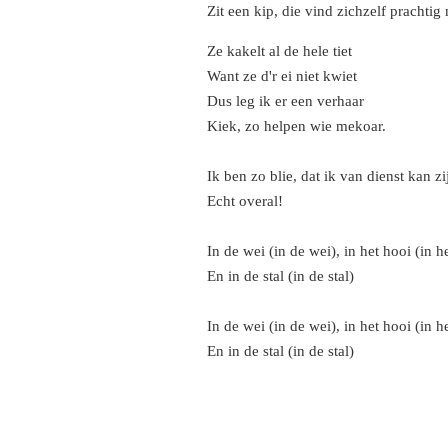
Zit een kip, die vind zichzelf prachtig
Ze kakelt al de hele tiet
Want ze d'r ei niet kwiet
Dus leg ik er een verhaar
Kiek, zo helpen wie mekoar.
Ik ben zo blie, dat ik van dienst kan zi
Echt overal!
In de wei (in de wei), in het hooi (in h
En in de stal (in de stal)
In de wei (in de wei), in het hooi (in h
En in de stal (in de stal)
F
X
Y
a
o
c
u
e
T