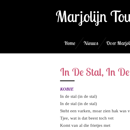
Ga
Marjolijn To
direct
naar
de
hoofdinhoud
Home
Nieuws
Over Marjol
In De Stal, In D
KOBIE
In de stal (in de stal)
In de stal (in de stal)
Steht een varken, moar zien hak was vi
Tjee, wat is dat beest toch vet
Komt van al die frietjes met