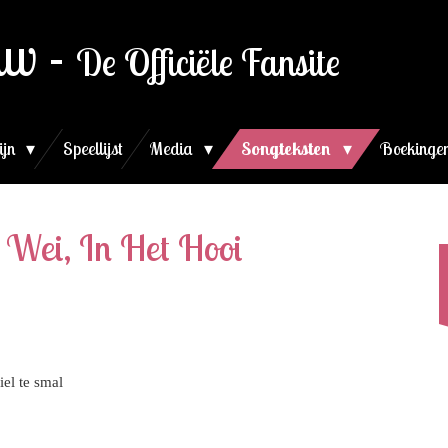
uw -
De Officiële Fansite
ijn
Speellijst
Media
Songteksten
Boekingen
e Wei, In Het Hooi
el te smal