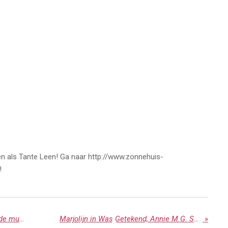
en als Tante Leen! Ga naar http://www.zonnehuis-
!
Marjolijn vanaf jan. 2016 te zien in de musical Nonsens!
Marjolijn in Was Getekend, Annie M.G. Schmidt
»