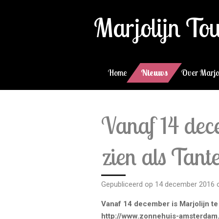
Ga
Marjolijn To
direct
naar
de
hoofdinhoud
Home
Nieuws
Over Marjo
Vanaf 14 dece
zien als Tant
Gepubliceerd op 14 december 2016 
Vanaf 14 december is Marjolijn te
http://www.zonnehuis-amsterdam.n