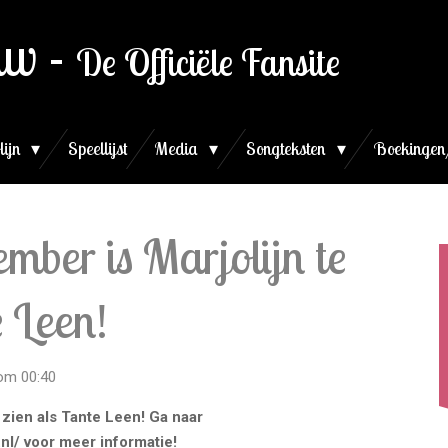
uw -
De Officiële Fansite
lijn
Speellijst
Media
Songteksten
Boekingen
mber is Marjolijn te
e Leen!
om 00:40
 zien als Tante Leen! Ga naar
l/ voor meer informatie!